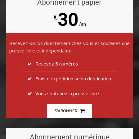
Abonnement papier
30
€
/an
Recevez Kairos directement chez vous et soutenez une
presse libre et indépendante
Recevez 5 numéros
Frais d’expédition selon destination.
Vous soutenez la presse libre
S'ABONNER
Abonnement numérique