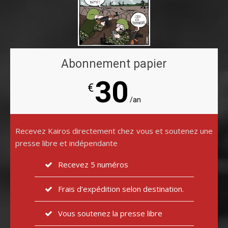
Abonnement papier
30
€
/an
Recevez Kairos directement chez vous et soutenez une
presse libre et indépendante
Recevez 5 numéros
Frais d’expédition selon destination.
Vous soutenez la presse libre