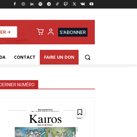
ER →
S'ABONNER
DA
CONTACT
FAIRE UN DON
DERNIER NUMÉRO