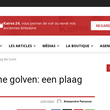
Kairos 24
, vous permet de voir ou revoir nos
REGARD
anciennes émissions
LES ARTICLES
MÉDIAS
LA BOUTIQUE
AGEN
ag die loont
e golven: een plaag
Alexandre Penasse
22/01/2022