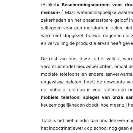
(Artikel
« Beschermingsnormen voor draa
mensen
« ) Maar wetenschappelijke waarhe
zekerheden en het onaantastbare geloof i
stilleggen voor een moratorium, zeker niet
werd niet stopgezet, hoewel degenen die 
en vervuiling de produktie ervan heeft geve
De rest van ons, d.w.z. « het volk », wo
verontrustende) nieuwsberichten, omdat de
mobiele telefoons en andere aanverwante g
ongewisse gelaten, heeft de gewoonte van
de mobiele telefoon is voor velen een o
mobiele telefoon: spiegel van onze sa
keuzemogelijkheden doodt, hoe meer zij het 
Toch is het niet minder dan ons denkvermog
het indoctrinatiewerk op school nog geen e