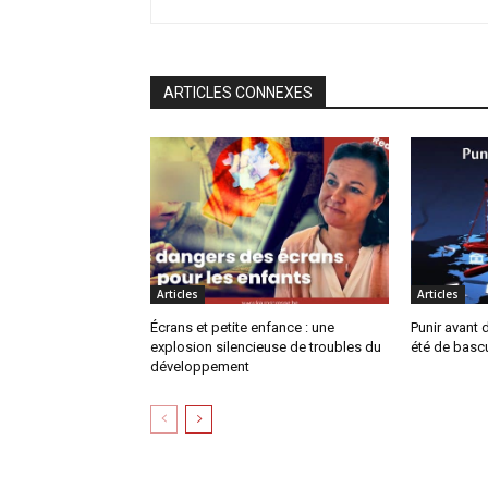
ARTICLES CONNEXES
Articles
Articles
Écrans et petite enfance : une
Punir avant 
explosion silencieuse de troubles du
été de basc
développement