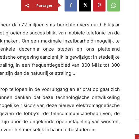
Partager
eer dan 72 miljoen sms-berichten verstuurd. Elk jaar
 het groeiende succes blijkt van mobiele telefonie en de
jk maken. Om een maximale inzetbaarheid mogelijk te
enkele decennia onze steden en ons platteland
ische omgeving aanzienlijk is gewijzigd: in stedelijke
traling, in een frequentiegebied van 300 MHz tot 300
r zijn dan de natuurlijke straling…
rop te lopen in de vooruitgang en er prat op gaat zich
unnen denken dat deze technologische ontwikkeling
ogelijke risico’s van deze nieuwe elektromagnetische
ngezien de lobby’s, de telecommunicatiebedrijven, de
zijn door de ongekende opeenstapeling van winsten,
n voor het menselijk lichaam te bestuderen.