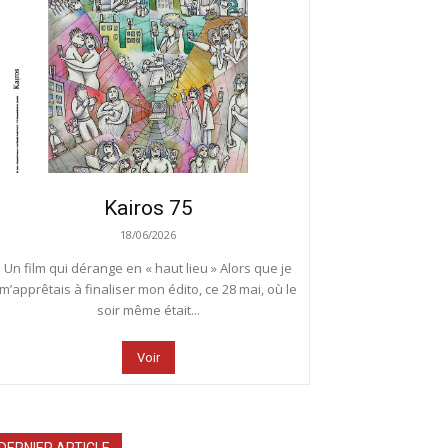
Kairos 75
18/06/2026
Un film qui dérange en « haut lieu » Alors que je
m’apprêtais à finaliser mon édito, ce 28 mai, où le
soir même était...
Voir