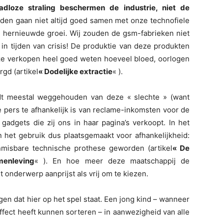
dloze straling beschermen de industrie, niet de
den gaan niet altijd goed samen met onze technofiele
n hernieuwde groei. Wij zouden de gsm-fabrieken niet
 in tijden van crisis! De produktie van deze produkten
ze verkopen heel goed weten hoeveel bloed, oorlogen
rgd (artikel
« Dodelijke extractie
« ).
rdt meestal weggehouden van deze « slechte » (want
 pers te afhankelijk is van reclame-inkomsten voor de
adgets die zij ons in haar pagina’s verkoopt. In het
 het gebruik dus plaatsgemaakt voor afhankelijkheid:
nmisbare technische prothese geworden (artikel
« De
menleving
« ). En hoe meer deze maatschappij de
onderwerp aanprijst als vrij om te kiezen.
en dat hier op het spel staat. Een jong kind – wanneer
ffect heeft kunnen sorteren – in aanwezigheid van alle