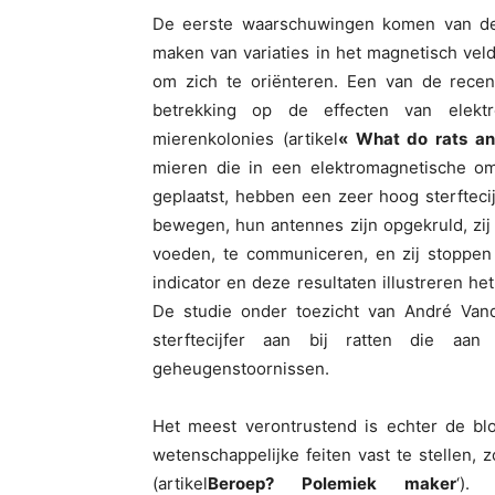
De eerste waarschuwingen komen van de 
maken van variaties in het magnetisch vel
om zich te oriënteren. Een van de recen
betrekking op de effecten van elektr
mierenkolonies (artikel
« What do rats and
mieren die in een elektromagnetische o
geplaatst, hebben een zeer hoog sterfteci
bewegen, hun antennes zijn opgekruld, zij z
voeden, te communiceren, en zij stoppen 
indicator en deze resultaten illustreren he
De studie onder toezicht van André Van
sterftecijfer aan bij ratten die aan
geheugenstoornissen.
Het meest verontrustend is echter de blo
wetenschappelijke feiten vast te stellen,
(artikel
Beroep? Polemiek maker
‘).