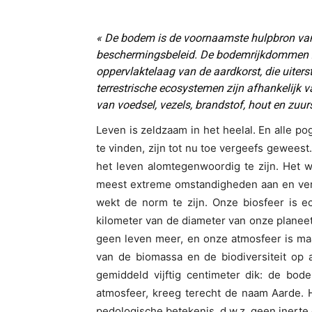
« De bodem is de voornaamste hulpbron van
beschermingsbeleid. De bodemrijkdommen z
oppervlaktelaag van de aardkorst, die uiters
terrestrische ecosystemen zijn afhankelijk
van voedsel, vezels, brandstof, hout en zuur
Leven is zeldzaam in het heelal. En alle 
te vinden, zijn tot nu toe vergeefs geweest
het leven alomtegenwoordig te zijn. Het wo
meest extreme omstandigheden aan en versc
wekt de norm te zijn. Onze biosfeer is ec
kilometer van de diameter van onze planeet
geen leven meer, en onze atmosfeer is maar
van de biomassa en de biodiversiteit op 
gemiddeld vijftig centimeter dik: de bod
atmosfeer, kreeg terecht de naam Aarde. He
pedologische betekenis, d.w.z. geen inert