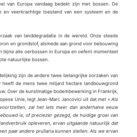
eel van Europa vandaag bedekt zijn met bossen. De
le en veerkrachtige toestand van een systeem en de
rzaak van landdegradatie in de wereld. Onze steeds
bron en grondstof, alsmede aan grond voor bebouwing
van bijna alle oerbossen in Europa en oefent momenteel
ote natuurlijke bossen.
elijking zijn de andere twee belangrijke oorzaken van
w heeft de mens twee miljard hectare landbouwgrond
eeuw. Over de kunstmatige bodembewerking in Frankrijk,
pese Unie, legt Jean-Marc Jancovici uit dat met «
Als
voortzetten, zal het iets meer dan anderhalve eeuw
ebouwd is, of preciezer gezegd, de huidige groei van
andverbruik opleveren, ervan uitgaande natuurlijk dat
n paar andere prullaria kunnen stellen. Als we ervan