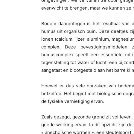
omgevingen. We vervuilen ze door giftige
evenwicht te brengen, maar we kunnen ze n
Bodem daarentegen is het resultaat van e
humus uit organisch puin. Deze deeltjes zij
ionen (calcium, ijzer, aluminium, magnesi
complex. Deze bevestigingsmiddelen z
humuscomplex speelt een essentiële rol in
tegenstelling tot water of lucht, een bijzo
aangetast en blootgesteld aan het barre klim
Hoewel er dus vele oorzaken van bodemvern
hetzelfde. Het begint met biologische degra
de fysieke vernietiging ervan.
Zoals gezegd, gezonde grond zit vol leven. E
goede werking ervan. In dit opzicht zijn 
« anechoïsche wormen », een sleutelsoort. 