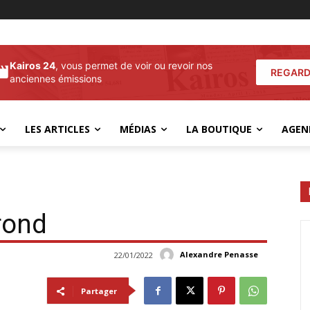
Kairos 24
, vous permet de voir ou revoir nos
REGARD
anciennes émissions
LES ARTICLES
MÉDIAS
LA BOUTIQUE
AGEN
rond
Alexandre Penasse
22/01/2022
Partager