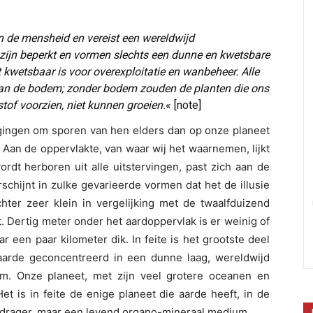
 de mensheid en vereist een wereldwijd
ijn beperkt en vormen slechts een dunne en kwetsbare
t kwetsbaar is voor overexploitatie en wanbeheer. Alle
 van de bodem; zonder bodem zouden de planten die ons
stof voorzien, niet kunnen groeien.
« [note]
pogingen om sporen van hen elders dan op onze planeet
. Aan de oppervlakte, van waar wij het waarnemen, lijkt
rdt herboren uit alle uitstervingen, past zich aan de
hijnt in zulke gevarieerde vormen dat het de illusie
hter zeer klein in vergelijking met de twaalfduizend
. Dertig meter onder het aardoppervlak is er weinig of
 een paar kilometer dik. In feite is het grootste deel
aarde geconcentreerd in een dunne laag, wereldwijd
em. Onze planeet, met zijn veel grotere oceanen en
t is in feite de enige planeet die aarde heeft, in de
e drager, maar een levend organo-mineraal medium.