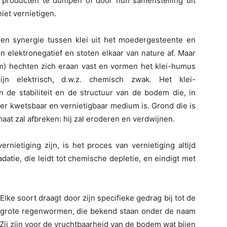
 producten te dumpen of door hun samenstelling uit
iet vernietigen.
en synergie tussen klei uit het moedergesteente en
n elektronegatief en stoten elkaar van nature af. Maar
um) hechten zich eraan vast en vormen het klei-humus
ijn elektrisch, d.w.z. chemisch zwak. Het klei-
 de stabiliteit en de structuur van de bodem die, in
nder kwetsbaar en vernietigbaar medium is. Grond die is
aat zal afbreken: hij zal eroderen en verdwijnen.
ietiging zijn, is het proces van vernietiging altijd
datie, die leidt tot chemische depletie, en eindigt met
lke soort draagt door zijn specifieke gedrag bij tot de
de grote regenwormen, die bekend staan onder de naam
Zij zijn voor de vruchtbaarheid van de bodem wat bijen