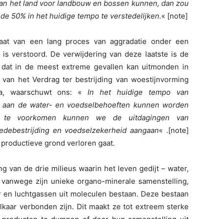
van het land voor landbouw en bossen kunnen, dan zou
e 50% in het huidige tempo te verstedelijken.
« [note]
taat van een lang proces van aggradatie onder een
 is verstoord. De verwijdering van deze laatste is de
 dat in de meest extreme gevallen kan uitmonden in
 van het Verdrag ter bestrijding van woestijnvorming
ja, waarschuwt ons: «
In het huidige tempo van
r aan de water- en voedselbehoeften kunnen worden
ie te voorkomen kunnen we de uitdagingen van
oedebestrijding en voedselzekerheid aangaan
« .[note]
re productieve grond verloren gaat.
 van de drie milieus waarin het leven gedijt – water,
vanwege zijn unieke organo-minerale samenstelling,
r en luchtgassen uit moleculen bestaan. Deze bestaan
kaar verbonden zijn. Dit maakt ze tot extreem sterke