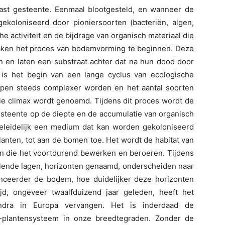
ast gesteente. Eenmaal blootgesteld, en wanneer de
ekoloniseerd door pioniersoorten (bacteriën, algen,
e activiteit en de bijdrage van organisch materiaal die
maken het proces van bodemvorming te beginnen. Deze
n en laten een substraat achter dat na hun dood door
 is het begin van een lange cyclus van ecologische
pen steeds complexer worden en het aantal soorten
 die climax wordt genoemd. Tijdens dit proces wordt de
steente op de diepte en de accumulatie van organisch
geleidelijk een medium dat kan worden gekoloniseerd
nten, tot aan de bomen toe. Het wordt de habitat van
 die het voortdurend bewerken en beroeren. Tijdens
llende lagen, horizonten genaamd, onderscheiden naar
nceerder de bodem, hoe duidelijker deze horizonten
tijd, ongeveer twaalfduizend jaar geleden, heeft het
oendra in Europa vervangen. Het is inderdaad de
m-plantensysteem in onze breedtegraden. Zonder de