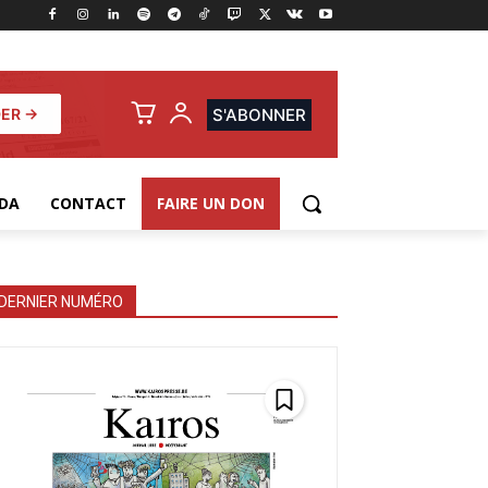
ER →
S'ABONNER
DA
CONTACT
FAIRE UN DON
DERNIER NUMÉRO