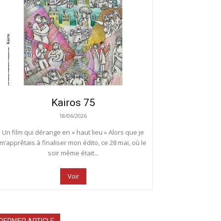
Kairos 75
18/06/2026
Un film qui dérange en « haut lieu » Alors que je
m’apprêtais à finaliser mon édito, ce 28 mai, où le
soir même était...
Voir