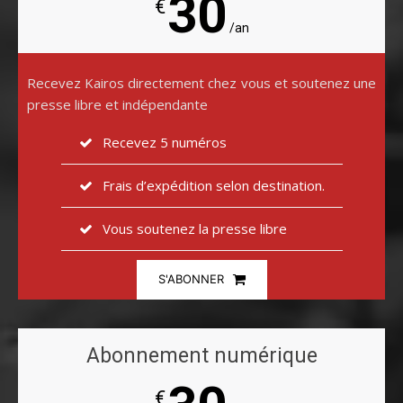
30
€
/an
Recevez Kairos directement chez vous et soutenez une
presse libre et indépendante
Recevez 5 numéros
Frais d’expédition selon destination.
Vous soutenez la presse libre
S'ABONNER
Abonnement numérique
€