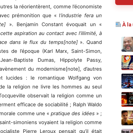
’autres la réorientèrent, comme l’économiste
avec prémonition que « l
’industrie fera un
ote]
». Benjamin Constant évoquait un «
À la
«
cette aspiration au contact avec l’illimité, à
lace dans le flux du temps[note]
». Quand
istes de l’époque (Karl Marx, Saint-Simon,
ean-Baptiste Dumas, Hippolyte Passy,
 l’avènement du modernisme[note], d’autres
et lucides : le romantique Wolfgang von
 de la religion ne livre les hommes au seul
 Tocqueville observait la religion comme un
ferment efficace de sociabilité ; Ralph Waldo
la morale comme une «
pratique des idées
» ;
s saint-simoniens voyaient la religion comme
cialiste Pierre Leroux pensait qu’il était