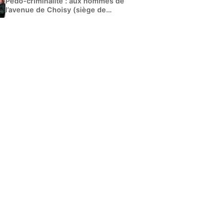
Pédo-criminalité : aux hommes de
l’avenue de Choisy (siège de
Libération)