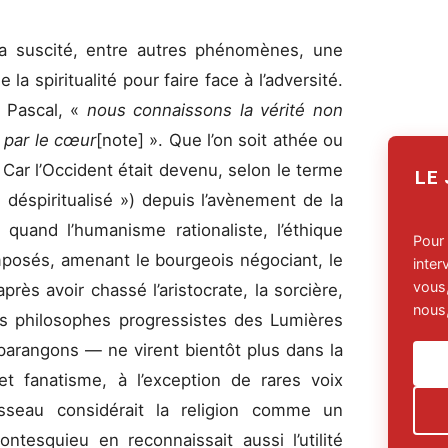
 a suscité, entre autres phénomènes, une
a spiritualité pour faire face à l’adversité.
e Pascal, «
nous connaissons la vérité non
 par le cœur
[note]
». Que l’on soit athée ou
 Car l’Occident était devenu, selon le terme
LE
 déspiritualisé ») depuis l’avènement de la
quand l’humanisme rationaliste, l’éthique
Pour
 imposés, amenant le bourgeois négociant, le
inte
vous,
 après avoir chassé l’aristocrate, la sorcière,
nous,
. Les philosophes progressistes des Lumières
 parangons — ne virent bientôt plus dans la
 et fanatisme, à l’exception de rares voix
sseau considérait la religion comme un
ntesquieu en reconnaissait aussi l’utilité