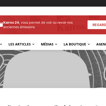
Kairos 24
, vous permet de voir ou revoir nos
REGARD
anciennes émissions
LES ARTICLES
MÉDIAS
LA BOUTIQUE
AGEN