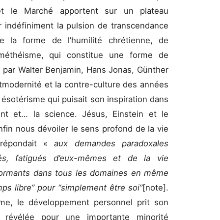
 et le Marché apportent sur un plateau
er indéfiniment la pulsion de transcendance
ne la forme de l’humilité chrétienne, de
ométhéisme, qui constitue une forme de
e par Walter Benjamin, Hans Jonas, Günther
stmodernité et la contre-culture des années
ésotérisme qui puisait son inspiration dans
ient et… la science. Jésus, Einstein et le
in nous dévoiler le sens profond de la vie
 répondait «
aux demandes paradoxales
sés, fatigués d’eux-mêmes et de la vie
rformants dans tous les domaines en même
mps libre” pour “simplement être soi”
[note].
me, le développement personnel prit son
é révélée pour une importante minorité