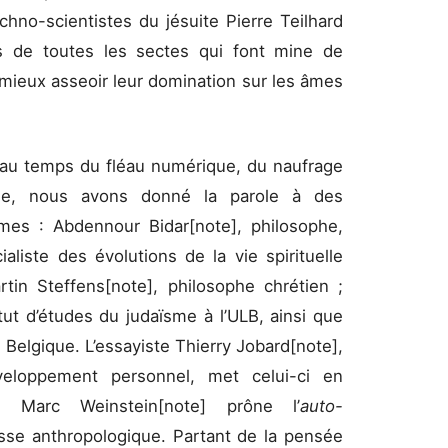
chno-scientistes du jésuite Pierre Teilhard
 de toutes les sectes qui font mine de
r mieux asseoir leur domination sur les âmes
ité au temps du fléau numérique, du naufrage
que, nous avons donné la parole à des
mes : Abdennour Bidar[note], philosophe,
ialiste des évolutions de la vie spirituelle
in Steffens[note], philosophe chrétien ;
tut d’études du judaïsme à l’ULB, ainsi que
Belgique. L’essayiste Thierry Jobard[note],
éveloppement personnel, met celui-ci en
té. Marc Weinstein[note] prône l’
auto-
asse anthropologique. Partant de la pensée