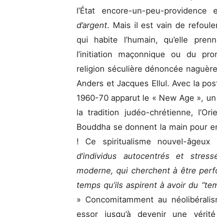
l’État encore-un-peu-providence
d’argent
. Mais il est vain de refoul
qui habite l’humain, qu’elle pren
l’initiation maçonnique ou du pr
religion séculière dénoncée naguèr
Anders et Jacques Ellul. Avec la po
1960-70 apparut le « New Age », un 
la tradition judéo-chrétienne, l’Or
Bouddha se donnent la main pour enf
! Ce spiritualisme nouvel-âgeux
d’individus autocentrés et stres
moderne, qui cherchent à être pe
temps qu’ils aspirent à avoir du “te
» Concomitamment au néolibéralis
essor jusqu’à devenir une vérit