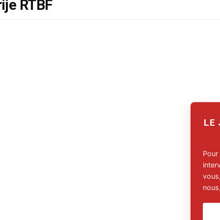
ije RTBF
LE
Pour
inte
vous,
nous,