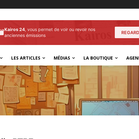
Kairos 24
, vous permet de voir ou revoir nos
REGARD
anciennes émissions
LES ARTICLES
MÉDIAS
LA BOUTIQUE
AGEN