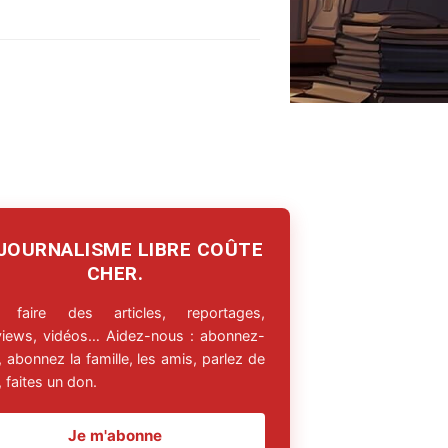
 JOURNALISME LIBRE COÛTE
CHER.
 faire des articles, reportages,
rviews, vidéos… Aidez-nous : abonnez-
 abonnez la famille, les amis, parlez de
 faites un don.
Je m'abonne