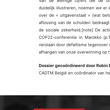
Van de weinige cijfers die de on
duidelijk illustreren, noemen we e
over de « uitgavenstaat » (wat bet
aflossing van de schulden bedraagt 
de sociale zekerheid.[note] De ac
COP22-conferentie in Marokko (p.
verslaan door defaitisme tegenover 
afhangen van onze overwinning op 
Dossier gecoördineerd door Robin 
CADTM België en coördinator van het