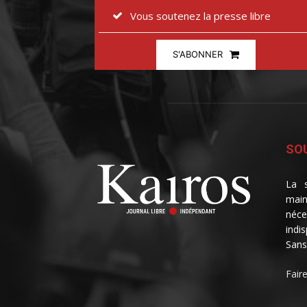
Vous soutenez la presse libre
S'ABONNER
SOU
La s
main
néce
indi
Sans
Fair