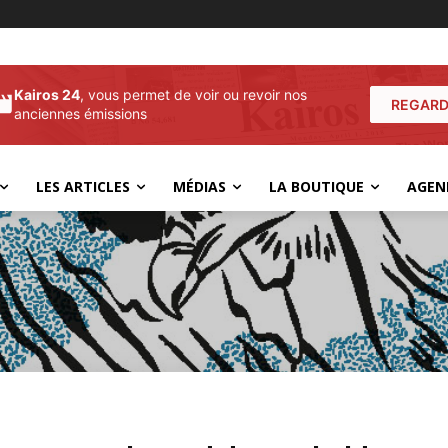
Kairos 24
, vous permet de voir ou revoir nos
REGARD
anciennes émissions
LES ARTICLES
MÉDIAS
LA BOUTIQUE
AGEN