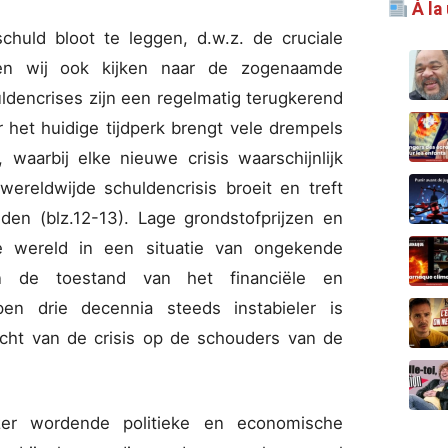
À la
huld bloot te leggen, d.w.z. de cruciale
len wij ook kijken naar de zogenaamde
uldencrises zijn een regelmatig terugkerend
r het huidige tijdperk brengt vele drempels
waarbij elke nieuwe crisis waarschijnlijk
wereldwijde schuldencrisis broeit en treft
den (blz.12-13). Lage grondstofprijzen en
de wereld in een situatie van ongekende
en de toestand van het financiële en
n drie decennia steeds instabieler is
cht van de crisis op de schouders van de
er wordende politieke en economische