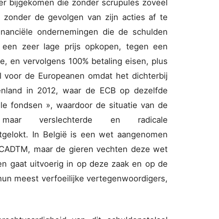
er bijgekomen die zonder scrupules zoveel
d zonder de gevolgen van zijn acties af te
inanciële ondernemingen die de schulden
n een zeer lage prijs opkopen, tegen een
de, en vervolgens 100% betaling eisen, plus
l voor de Europeanen omdat het dichterbij
kenland in 2012, waar de ECB op dezelfde
le fondsen », waardoor de situatie van de
maar verslechterde en radicale
tgelokt. In België is een wet aangenomen
e CADTM, maar de gieren vechten deze wet
en gaat uitvoerig in op deze zaak en op de
hun meest verfoeilijke vertegenwoordigers,