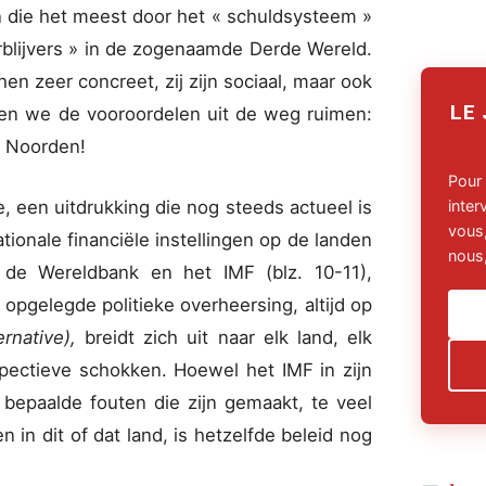
 die het meest door het « schuldsysteem »
rblijvers » in de zogenaamde Derde Wereld.
en zeer concreet, zij zijn sociaal, maar ook
LE
Laten we de vooroordelen uit de weg ruimen:
t Noorden!
Pour
, een uitdrukking die nog steeds actueel is
inte
vous,
ionale financiële instellingen op de landen
nous,
de Wereldbank en het IMF (blz. 10-11),
opgelegde politieke overheersing, altijd op
ernative),
breidt zich uit naar elk land, elk
ospectieve schokken. Hoewel het IMF in zijn
bepaalde fouten die zijn gemaakt, te veel
in dit of dat land, is hetzelfde beleid nog