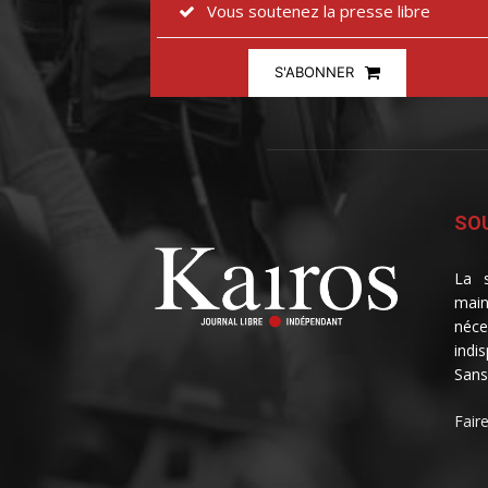
Vous soutenez la presse libre
S'ABONNER
SOU
La s
main
néce
indi
Sans
Fair