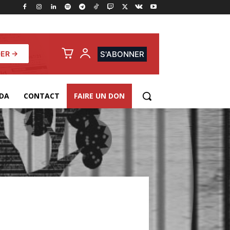
ER →
S'ABONNER
DA
CONTACT
FAIRE UN DON