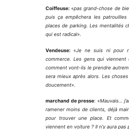
Coiffeuse:
«
pas grand-chose de bien.
puis ça empêchera les patrouilles
places de parking. Les mentalités 
qui est radical»
.
Vendeuse:
«
Je ne suis ni pour ni
commerce. Les gens qui viennent c
comment vont-ils le prendre autrem
sera mieux après alors. Les choses
doucement»
.
marchand de presse
: «
Mauvais… j’a
ramener moins de clients, déjà maint
pour trouver une place. Et comme
viennent en voiture ? Il n’y aura pas 