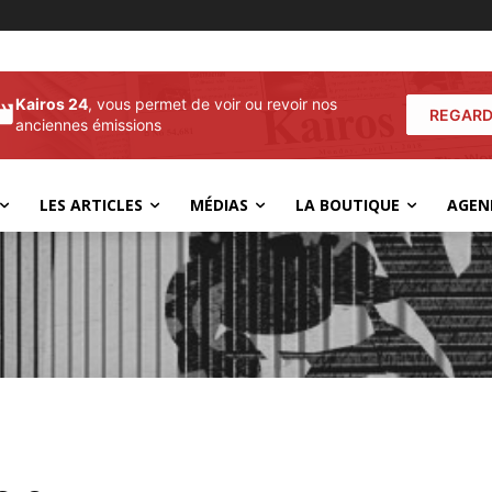
Kairos 24
, vous permet de voir ou revoir nos
REGARD
anciennes émissions
LES ARTICLES
MÉDIAS
LA BOUTIQUE
AGEN