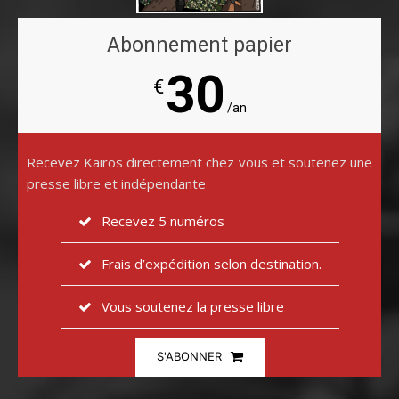
Abonnement papier
30
€
/an
Recevez Kairos directement chez vous et soutenez une
presse libre et indépendante
Recevez 5 numéros
Frais d’expédition selon destination.
Vous soutenez la presse libre
S'ABONNER