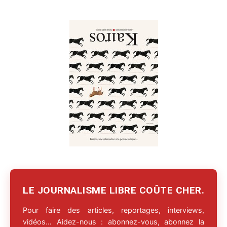
LE JOURNALISME LIBRE COÛTE CHER.
Pour faire des articles, reportages, interviews,
vidéos… Aidez-nous : abonnez-vous, abonnez la