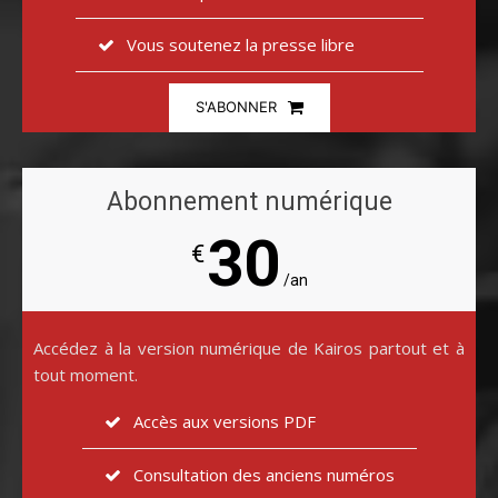
Vous soutenez la presse libre
S'ABONNER
Abonnement numérique
30
€
/an
Accédez à la version numérique de Kairos partout et à
tout moment.
Accès aux versions PDF
Consultation des anciens numéros