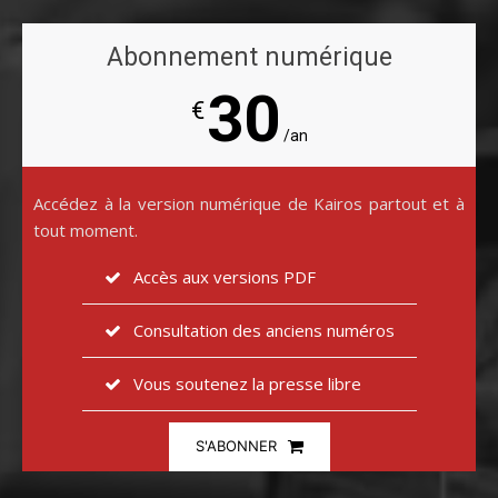
Abonnement numérique
30
€
/an
Accédez à la version numérique de Kairos partout et à
tout moment.
Accès aux versions PDF
Consultation des anciens numéros
Vous soutenez la presse libre
S'ABONNER