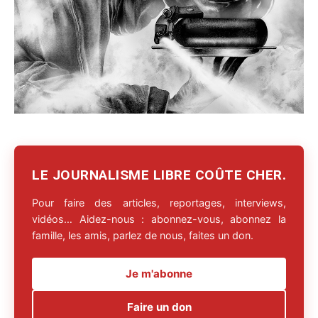
LE JOURNALISME LIBRE COÛTE CHER.
Pour faire des articles, reportages, interviews,
vidéos… Aidez-nous : abonnez-vous, abonnez la
famille, les amis, parlez de nous, faites un don.
Je m'abonne
Faire un don