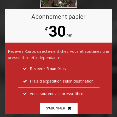
Abonnement papier
30
€
/an
Recevez Kairos directement chez vous et soutenez une
presse libre et indépendante
Recevez 5 numéros
Frais d’expédition selon destination.
Vous soutenez la presse libre
S'ABONNER