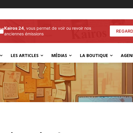
Kairos 24
, vous permet de voir ou revoir nos
REGARD
anciennes émissions
LES ARTICLES
MÉDIAS
LA BOUTIQUE
AGEN