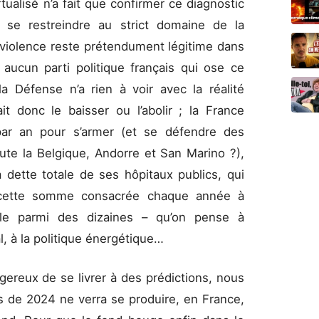
tualisé n’a fait que confirmer ce diagnostic
à se restreindre au strict domaine de la
a violence reste prétendument légitime dans
a aucun parti politique français qui ose ce
a Défense n’a rien à voir avec la réalité
ait donc le baisser ou l’abolir ; la France
ar an pour s’armer (et se défendre des
te la Belgique, Andorre et San Marino ?),
 dette totale de ses hôpitaux publics, qui
 cette somme consacrée chaque année à
ple parmi des dizaines – qu’on pense à
al, à la politique énergétique…
gereux de se livrer à des prédictions, nous
rs de 2024 ne verra se produire, en France,