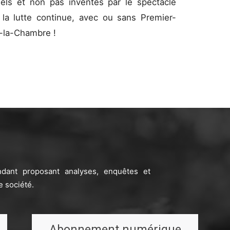
els et non pas inventés par le spectacle
: la lutte continue, avec ou sans Premier-
à-la-Chambre !
ndant proposant analyses, enquêtes et
e société.
Abonnement numérique