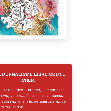
 JOURNALISME LIBRE COÛTE
CHER.
 faire des articles, reportages,
rviews, vidéos… Aidez-nous : abonnez-
 abonnez la famille, les amis, parlez de
 faites un don.