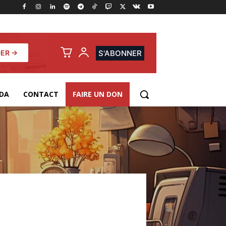
ER →
S'ABONNER
DA
CONTACT
FAIRE UN DON