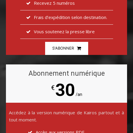
Recevez 5 numéros
Frais d’expédition selon destination.
Vous soutenez la presse libre
S'ABONNER
Abonnement numérique
30
€
/an
Accédez à la version numérique de Kairos partout et à
tout moment.
Accès aux versions PDF