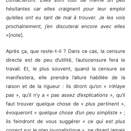
contacteront. Elles sont tout de même un peu
hésitantes car elles craignent pour leur emploi
qu’elles ont
eu tant de mal à trouver. Je les vois
prochainement, j’en discuterai encore avec elles
»[note].
Après ça, que reste-t-il ? Dans ce cas, la censure
directe est de peu d’utilité, l’autocensure fera le
travail. Et, le plus souvent, quand la censure se
manifestera, elle prendra l’allure habillée de la
raison et de la rigueur : ils diront qu’on «
n’étaye
pas
», qu’il n’y a «
pas assez d’explications
», qu’il
faut trouver quelque chose de «
plus pertinent
»,
évoqueront «
quelque chose d’un peu simpliste
» ;
ils feindront de vous suggérer «
ce qui est plus
correct sur le plan journalistique
», ne disant jamais