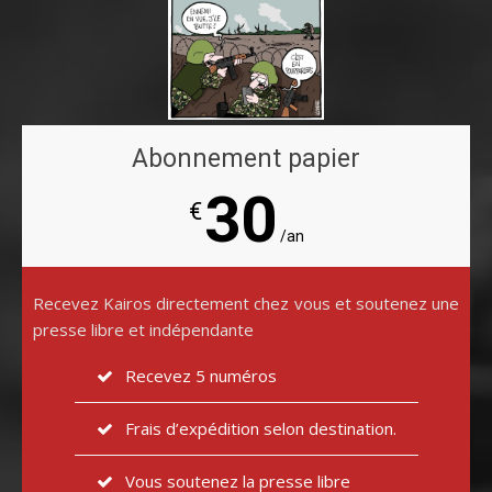
Abonnement papier
30
€
/an
Recevez Kairos directement chez vous et soutenez une
presse libre et indépendante
Recevez 5 numéros
Frais d’expédition selon destination.
Vous soutenez la presse libre