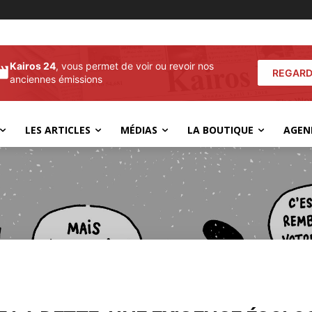
Kairos 24
, vous permet de voir ou revoir nos
REGARD
anciennes émissions
LES ARTICLES
MÉDIAS
LA BOUTIQUE
AGEN