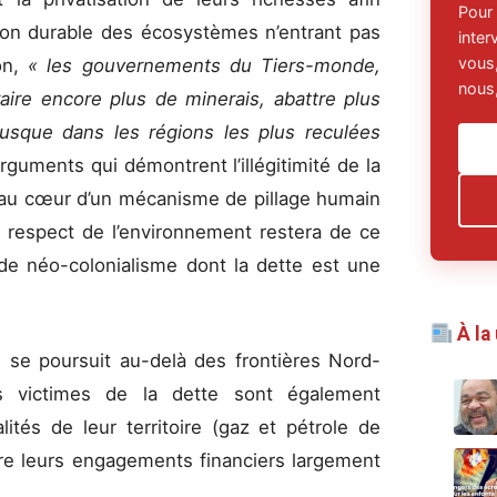
Pour
ion durable des écosystèmes n’entrant pas
inte
vous,
ion,
« les gouvernements du Tiers-monde,
nous,
raire encore plus de minerais, abattre plus
jusque dans les régions les plus reculées
rguments qui démontrent l’illégitimité de la
ve au cœur d’un mécanisme de pillage humain
e respect de l’environnement restera de ce
 de néo-colonialisme dont la dette est une
À la
e se poursuit au-delà des frontières Nord-
 victimes de la dette sont également
lités de leur territoire (gaz et pétrole de
aire leurs engagements financiers largement