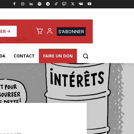
ER →
S'ABONNER
DA
CONTACT
FAIRE UN DON