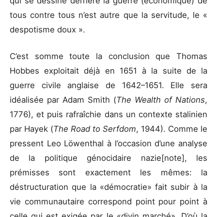
qui se dessine derrière la guerre (économique) de
tous contre tous n’est autre que la servitude, le «
despotisme doux ».
C’est somme toute la conclusion que Thomas
Hobbes exploitait déjà en 1651 à la suite de la
guerre civile anglaise de 1642–1651. Elle sera
idéalisée par Adam Smith (
The Wealth of Nations
,
1776), et puis rafraîchie dans un contexte stalinien
par Hayek (
The Road to Serfdom
, 1944). Comme le
pressent Leo Löwenthal à l’occasion d’une analyse
de la politique génocidaire nazie[note]
, les
prémisses sont exactement les mêmes: la
déstructuration que la «démocratie» fait subir à la
vie communautaire correspond point pour point à
celle qui est exigée par le «divin marché». D’où la