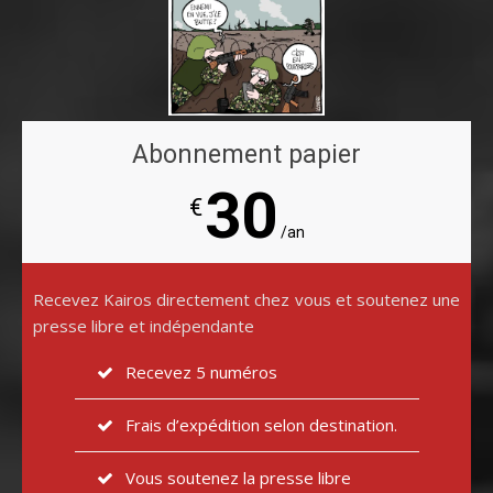
Abonnement papier
30
€
/an
Recevez Kairos directement chez vous et soutenez une
presse libre et indépendante
Recevez 5 numéros
Frais d’expédition selon destination.
Vous soutenez la presse libre