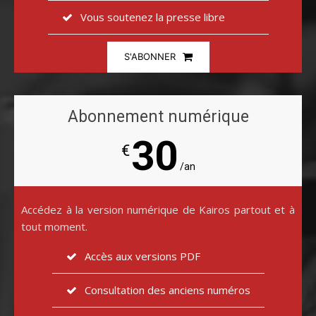
Vous soutenez la presse libre
S'ABONNER
Abonnement numérique
30
€
/an
Accédez à la version numérique de Kairos partout et à
tout moment.
Accès aux versions PDF
Consultation des anciens numéros