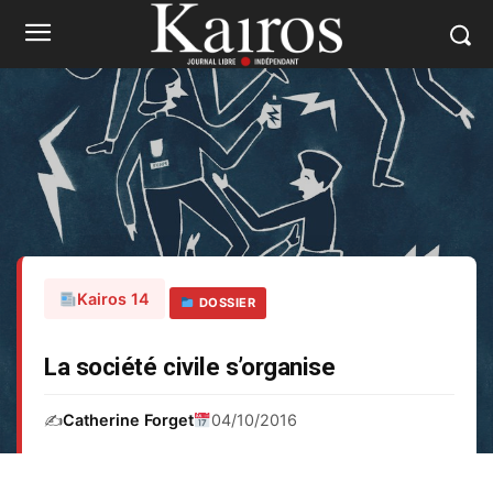
Kairos 14
DOSSIER
La société civile s’organise
✍️
Catherine Forget
04/10/2016