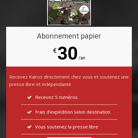
Abonnement papier
30
€
/an
Recevez Kairos directement chez vous et soutenez une
presse libre et indépendante
Recevez 5 numéros
Frais d’expédition selon destination.
Vous soutenez la presse libre