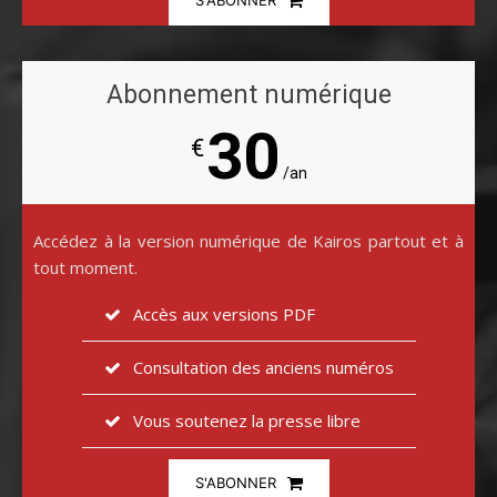
S'ABONNER
Abonnement numérique
30
€
/an
Accédez à la version numérique de Kairos partout et à
tout moment.
Accès aux versions PDF
Consultation des anciens numéros
Vous soutenez la presse libre
S'ABONNER