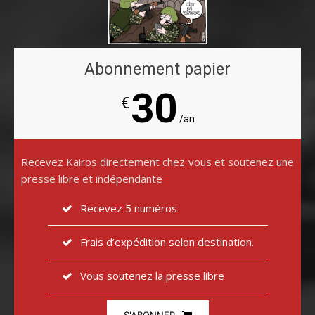
Abonnement papier
30
€
/an
Recevez Kairos directement chez vous et soutenez une
presse libre et indépendante
Recevez 5 numéros
Frais d’expédition selon destination.
Vous soutenez la presse libre