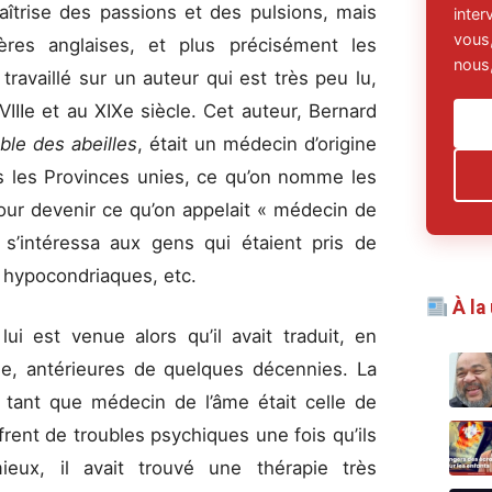
aîtrise des passions et des pulsions, mais
inte
vous,
ères anglaises, et plus précisément les
nous,
ravaillé sur un auteur qui est très peu lu,
IIe et au XIXe siècle. Cet auteur, Bernard
able des abeilles
, était un médecin d’origine
ns les Provinces unies, ce qu’on nomme les
pour devenir ce qu’on appelait « médecin de
l s’intéressa aux gens qui étaient pris de
, hypocondriaques, etc.
À la
s
lui est venue alors qu’il avait traduit, en
ine, antérieures de quelques décennies. La
 tant que médecin de l’âme était celle de
frent de troubles psychiques une fois qu’ils
mieux, il avait trouvé une thérapie très