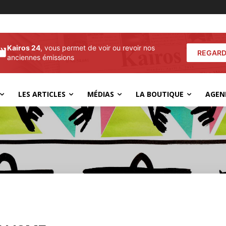
Kairos 24
, vous permet de voir ou revoir nos
REGARD
anciennes émissions
LES ARTICLES
MÉDIAS
LA BOUTIQUE
AGEN