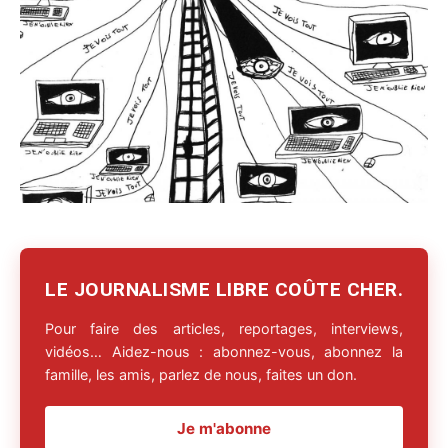
LE JOURNALISME LIBRE COÛTE CHER.
Pour faire des articles, reportages, interviews,
vidéos… Aidez-nous : abonnez-vous, abonnez la
famille, les amis, parlez de nous, faites un don.
Je m'abonne