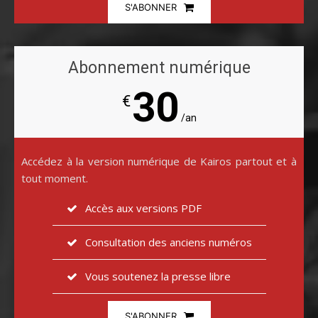
S'ABONNER
Abonnement numérique
30
€
/an
Accédez à la version numérique de Kairos partout et à
tout moment.
Accès aux versions PDF
Consultation des anciens numéros
Vous soutenez la presse libre
S'ABONNER