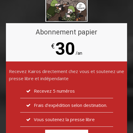
Abonnement papier
30
€
/an
Recevez Kairos directement chez vous et soutenez une
presse libre et indépendante
Recevez 5 numéros
Frais d’expédition selon destination.
Vous soutenez la presse libre