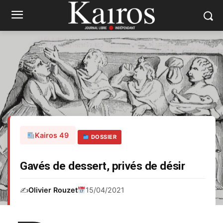
Kairos 49
DOSSIER
Gavés de dessert, privés de désir
✍️
Olivier Rouzet
15/04/2021