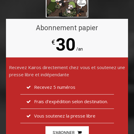
Abonnement papier
30
€
/an
Recevez Kairos directement chez vous et soutenez une
presse libre et indépendante
Recevez 5 numéros
Frais d’expédition selon destination.
Vous soutenez la presse libre
S'ABONNER