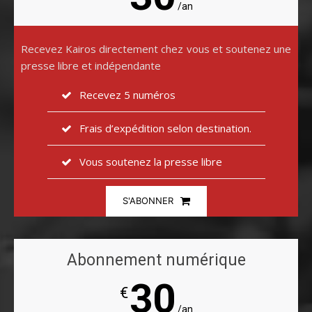
/an
Recevez Kairos directement chez vous et soutenez une
presse libre et indépendante
Recevez 5 numéros
Frais d’expédition selon destination.
Vous soutenez la presse libre
S'ABONNER
Abonnement numérique
30
€
/an