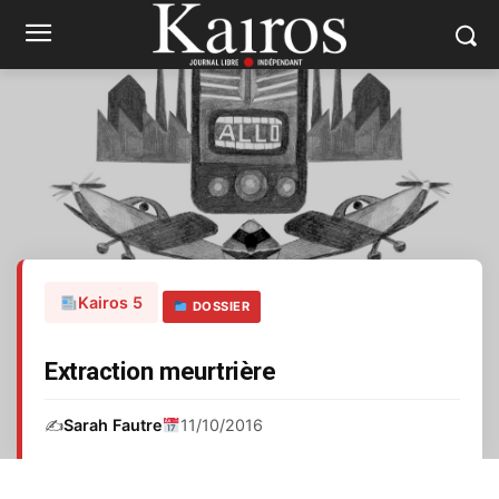
Kairos 5
DOSSIER
Extraction meurtrière
✍️
Sarah Fautre
11/10/2016