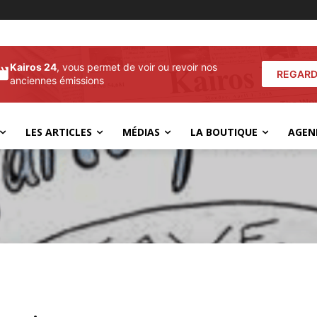
Kairos 24
, vous permet de voir ou revoir nos
REGARD
anciennes émissions
LES ARTICLES
MÉDIAS
LA BOUTIQUE
AGEN