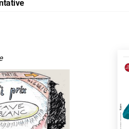
ntative
e