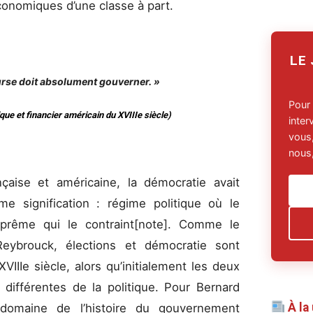
économiques d’une classe à part.
LE
ourse doit absolument gouverner. »
Pour
ue et financier américain du XVIIIe siècle)
inte
vous,
nous,
nçaise et américaine, la démocratie avait
e signification : régime politique où le
prême qui le contraint[note]. Comme le
Reybrouck, élections et démocratie sont
IIe siècle, alors qu’initialement les deux
différentes de la politique. Pour Bernard
À la
 domaine de l’histoire du gouvernement