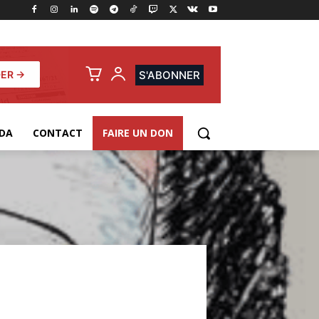
ER →
S'ABONNER
DA
CONTACT
FAIRE UN DON