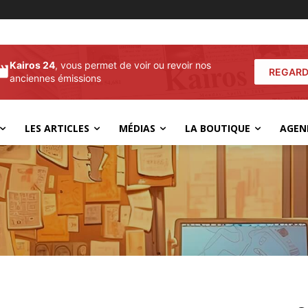
Kairos 24
, vous permet de voir ou revoir nos
REGARD
anciennes émissions
LES ARTICLES
MÉDIAS
LA BOUTIQUE
AGEN