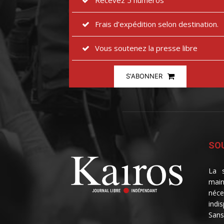
Recevez 5 numéros
Frais d’expédition selon destination.
Vous soutenez la presse libre
S'ABONNER
SOU
La s
main
néce
indi
Sans