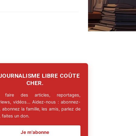
 JOURNALISME LIBRE COÛTE
CHER.
 faire des articles, reportages,
rviews, vidéos… Aidez-nous : abonnez-
 abonnez la famille, les amis, parlez de
 faites un don.
Je m'abonne