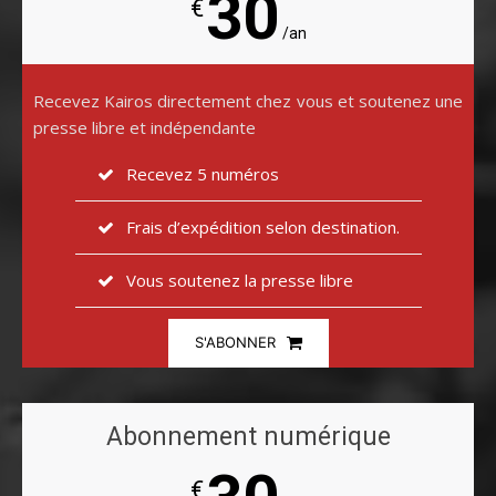
30
€
/an
Recevez Kairos directement chez vous et soutenez une
presse libre et indépendante
Recevez 5 numéros
Frais d’expédition selon destination.
Vous soutenez la presse libre
S'ABONNER
Abonnement numérique
€