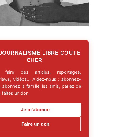
 JOURNALISME LIBRE COÛTE
CHER.
 faire des articles, reportages,
rviews, vidéos… Aidez-nous : abonnez-
 abonnez la famille, les amis, parlez de
 faites un don.
Je m'abonne
Faire un don