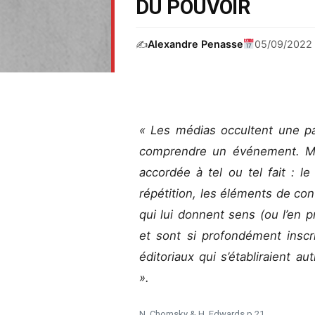
DU POUVOIR
✍️
Alexandre Penasse
05/09/2022
« Les médias occultent une p
comprendre un événement. Mai
accordée à tel ou tel fait : l
répétition, les éléments de cont
qui lui donnent sens (ou l’en pr
et sont si profondément insc
éditoriaux qui s’établiraient a
».
N. Chomsky & H. Edwards p.21