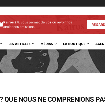
Kairos 24
, vous permet de voir ou revoir nos
REGARD
anciennes émissions
LES ARTICLES
MÉDIAS
LA BOUTIQUE
AGEN
P ? QUE NOUS NE COMPRENIONS PAS