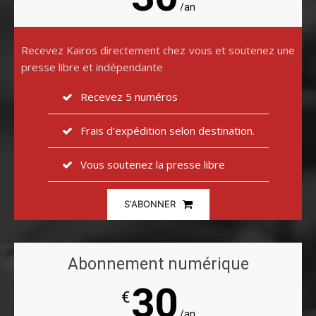
/an
Recevez Kairos directement chez vous et soutenez une
presse libre et indépendante
Recevez 5 numéros
Frais d’expédition selon destination.
Vous soutenez la presse libre
S'ABONNER
Abonnement numérique
30
€
/an