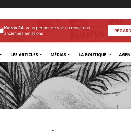
Kairos 24
, vous permet de voir ou revoir nos
REGARD
anciennes émissions
LES ARTICLES
MÉDIAS
LA BOUTIQUE
AGEN