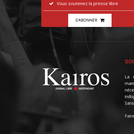
Vous soutenez la presse libre
S'ABONNER
SOU
La s
main
néce
indi
Sans
Fair