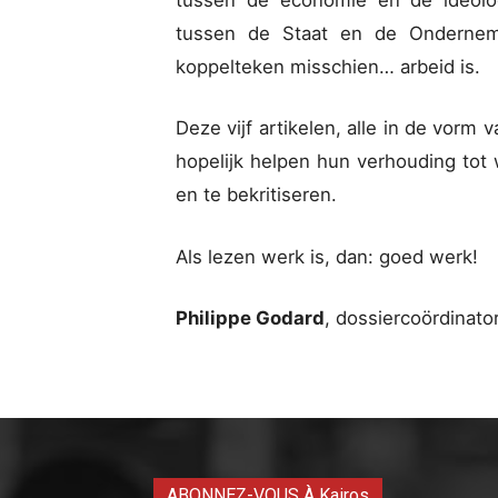
tussen de economie en de ideolog
tussen de Staat en de Ondernemi
koppelteken misschien… arbeid is.
Deze vijf artikelen, alle in de vorm 
hopelijk helpen hun verhouding tot
en te bekritiseren.
Als lezen werk is, dan: goed werk!
Philippe Godard
, dossiercoördinato
ABONNEZ-VOUS À Kairos