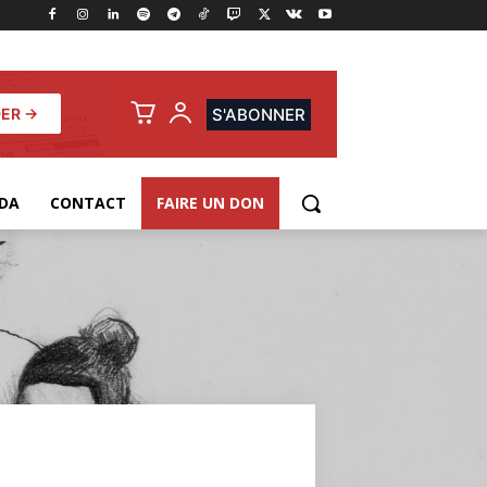
ER →
S'ABONNER
DA
CONTACT
FAIRE UN DON