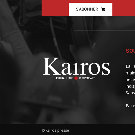
S'ABONNER
SOU
La s
main
néce
indi
Sans
Fair
© Kairos presse