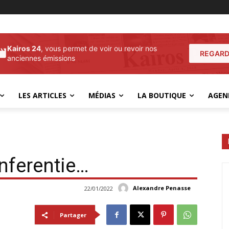
Kairos 24
, vous permet de voir ou revoir nos
REGARD
anciennes émissions
LES ARTICLES
MÉDIAS
LA BOUTIQUE
AGEN
onferentie…
Alexandre Penasse
22/01/2022
Partager