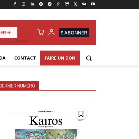
ER →
S'ABONNER
DA
CONTACT
FAIRE UN DON
DERNIER NUMÉRO