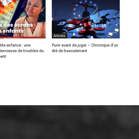
Articles
tite enfance : une
Punir avant de juger – Chronique d’un
lencieuse de troubles du
été de basculement
ent