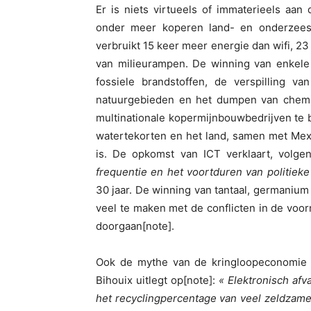
Er is niets virtueels of immaterieels aan 
onder meer koperen land- en onderzeese 
verbruikt 15 keer meer energie dan wifi, 2
van milieurampen. De winning van enkele 
fossiele brandstoffen, de verspilling v
natuurgebieden en het dumpen van chemic
multinationale kopermijnbouwbedrijven te 
watertekorten en het land, samen met Mexic
is. De opkomst van ICT verklaart, volge
frequentie en het voortduren van politieke
30 jaar. De winning van tantaal, germaniu
veel te maken met de conflicten in de voor
doorgaan[note].
Ook de mythe van de kringloopeconomie en
Bihouix uitlegt op[note]:
« Elektronisch af
het recyclingpercentage van veel zeldzame 