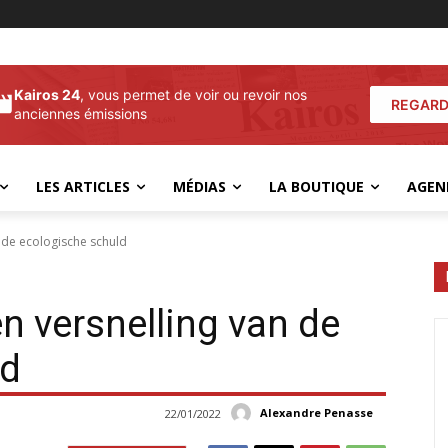
Kairos 24
, vous permet de voir ou revoir nos
REGARD
anciennes émissions
LES ARTICLES
MÉDIAS
LA BOUTIQUE
AGEN
n de ecologische schuld
en versnelling van de
ld
Alexandre Penasse
22/01/2022