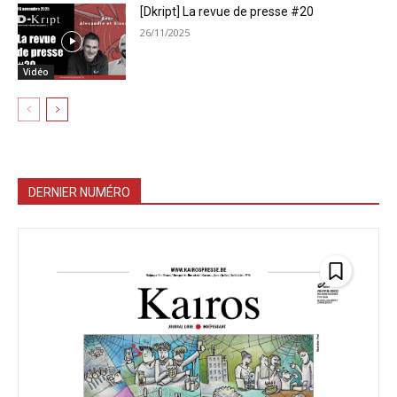
[Dkript] La revue de presse #20
26/11/2025
Vidéo
DERNIER NUMÉRO