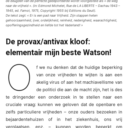
de deugden van de perfecte gedeporteerde wordt voorgesteld als « de weg
naar de vrijheid ». (in: Edmond Michelet,
Rue de LA LIBERTE – Dachau 1943 –
1945
, ed. Famot, 1975, Copyright 1955 bij Editions du Seuil).
De tekst zegt: « Er is een pad naar Vrijheid. Zijn stappen heten
gehoorzaamheid, ijver, ordelijkheid, reinheid, nederigheid, waarachtigheid,
opofferingsgezindheid en liefde tot het Vaderland! »
De provax/antivax kloof:
elementair mijn beste Watson!
O
f we nu denken dat de huidige beperking
van onze vrijheden te wijten is aan een
akelig virus of aan het machiavellisme van
de politici die aan de macht zijn, het is des
te dringender een onderzoek in te stellen naar een
cruciale vraag: kunnen we geloven dat de openbare en
zelfs particuliere vrijheden – onze ouders bezoeken in
bejaardentehuizen of in het ziekenhuis, ons vrij
verplaatsen, enz. – kunnen worden beperkt om