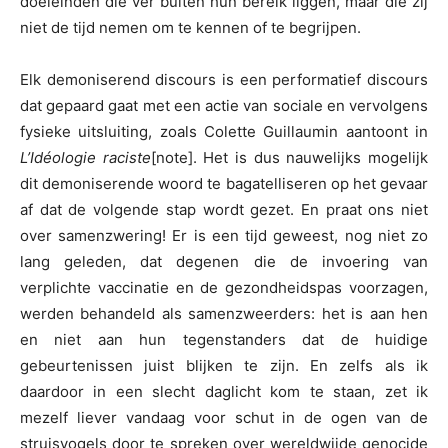
doeleinden die ver buiten hun bereik liggen, maar die zij
niet de tijd nemen om te kennen of te begrijpen.
Elk demoniserend discours is een performatief discours
dat gepaard gaat met een actie van sociale en vervolgens
fysieke uitsluiting, zoals Colette Guillaumin aantoont in
L’Idéologie raciste
[note]. Het is dus nauwelijks mogelijk
dit demoniserende woord te bagatelliseren op het gevaar
af dat de volgende stap wordt gezet. En praat ons niet
over samenzwering! Er is een tijd geweest, nog niet zo
lang geleden, dat degenen die de invoering van
verplichte vaccinatie en de gezondheidspas voorzagen,
werden behandeld als samenzweerders: het is aan hen
en niet aan hun tegenstanders dat de huidige
gebeurtenissen juist blijken te zijn. En zelfs als ik
daardoor in een slecht daglicht kom te staan, zet ik
mezelf liever vandaag voor schut in de ogen van de
struisvogels door te spreken over wereldwijde genocide