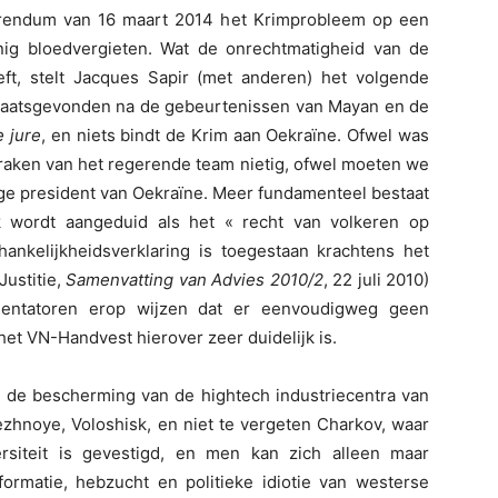
ferendum van 16 maart 2014 het Krimprobleem op een
nig bloedvergieten. Wat de onrechtmatigheid van de
t, stelt Jacques Sapir (met anderen) het volgende
e plaatsgevonden na de gebeurtenissen van Mayan en de
e jure
, en niets bindt de Krim aan Oekraïne. Ofwel was
spraken van het regerende team nietig, ofwel moeten we
ige president van Oekraïne. Meer fundamenteel bestaat
k wordt aangeduid als het « recht van volkeren op
hankelijkheidsverklaring is toegestaan krachtens het
Justitie,
Samenvatting van Advies 2010/2
, 22 juli 2010)
ntatoren erop wijzen dat er eenvoudigweg geen
 het VN-Handvest hierover zeer duidelijk is.
de bescherming van de hightech industriecentra van
zhnoye, Voloshisk, en niet te vergeten Charkov, waar
rsiteit is gevestigd, en men kan zich alleen maar
rmatie, hebzucht en politieke idiotie van westerse