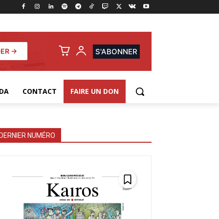
ER →
S'ABONNER
DA
CONTACT
FAIRE UN DON
DERNIER NUMÉRO