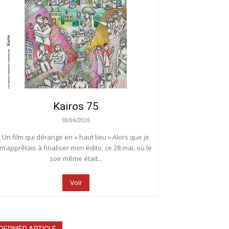
Kairos 75
18/06/2026
Un film qui dérange en « haut lieu » Alors que je
m’apprêtais à finaliser mon édito, ce 28 mai, où le
soir même était...
Voir