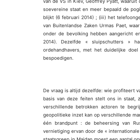
van de VS in Kiev, Geoffrey Pyatt, waarui
soevereine staat en meer bepaald de pogin
blijkt (6 februari 2014) ; (iii) het telefo
van Buitenlandse Zaken Urmas Paet, waari
onder de bevolking hebben aangericht en 
2014). Dezelfde « sluipschutters »
ordehandhavers, met het duidelijke doe
bespoedigen.
De vraag is altijd dezelfde: wie profiteert v
basis van deze feiten stelt ons in staat,
verschillende betrokken actoren te begr
geopolitieke inzet kan op verschillende m
één brandpunt : de beheersing van Rus
vernietiging ervan door de « internation
staatsgreep in Maidan moest een aantal op