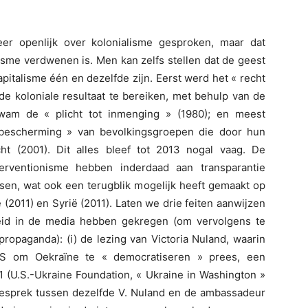
er openlijk over kolonialisme gesproken, maar dat
lisme verdwenen is. Men kan zelfs stellen dat de geest
pitalisme één en dezelfde zijn. Eerst werd het « recht
de koloniale resultaat te bereiken, met behulp van de
kwam de « plicht tot inmenging » (1980); en meest
t bescherming » van bevolkingsgroepen die door hun
t (2001). Dit alles bleef tot 2013 nogal vaag. De
terventionisme hebben inderdaad aan transparantie
n, wat ook een terugblik mogelijk heeft gemaakt op
ë (2011) en Syrië (2011). Laten we drie feiten aanwijzen
eid in de media hebben gekregen (om vervolgens te
opaganda): (i) de lezing van Victoria Nuland, waarin
 VS om Oekraïne te « democratiseren » prees, een
991 (U.S.-Ukraine Foundation, « Ukraine in Washington »
ngesprek tussen dezelfde V. Nuland en de ambassadeur