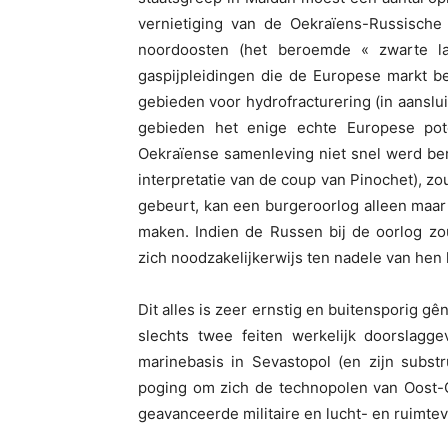
vernietiging van de Oekraïens-Russische
noordoosten (het beroemde « zwarte la
gaspijpleidingen die de Europese markt b
gebieden voor hydrofracturering (in aansl
gebieden het enige echte Europese pot
Oekraïense samenleving niet snel werd bere
interpretatie van de coup van Pinochet), zou
gebeurt, kan een burgeroorlog alleen maar
maken. Indien de Russen bij de oorlog z
zich noodzakelijkerwijs ten nadele van hen h
Dit alles is zeer ernstig en buitensporig gê
slechts twee feiten werkelijk doorslagg
marinebasis in Sevastopol (en zijn subst
poging om zich de technopolen van Oost-O
geavanceerde militaire en lucht- en ruimtev