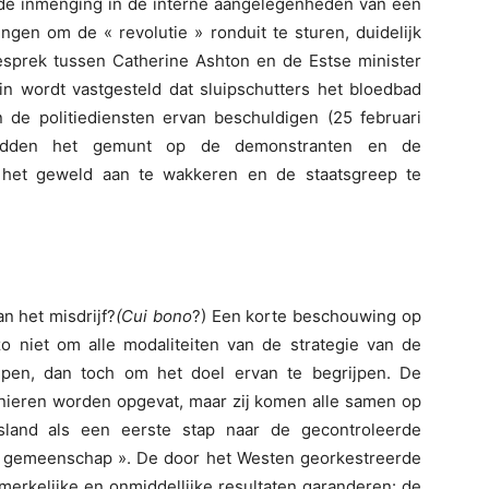
t de inmenging in de interne aangelegenheden van een
gen om de « revolutie » ronduit te sturen, duidelijk
ongesprek tussen Catherine Ashton en de Estse minister
n wordt vastgesteld dat sluipschutters het bloedbad
de politiediensten ervan beschuldigen (25 februari
 hadden het gemunt op de demonstranten en de
l het geweld aan te wakkeren en de staatsgreep te
an het misdrijf?
(Cui bono
?) Een korte beschouwing op
 zo niet om alle modaliteiten van de strategie van de
ijpen, dan toch om het doel ervan te begrijpen. De
anieren worden opgevat, maar zij komen alle samen op
land als een eerste stap naar de gecontroleerde
ale gemeenschap ». De door het Westen georkestreerde
merkelijke en onmiddellijke resultaten garanderen: de