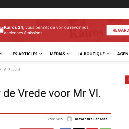
Kairos 24
, vous permet de voir ou revoir nos
REGARD
anciennes émissions
LES ARTICLES
MÉDIAS
LA BOUTIQUE
AGEN
r Vl. Poetin?
 de Vrede voor Mr Vl.
Alexandre Penasse
22/01/2022