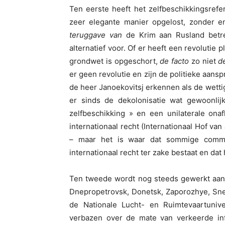
Ten eerste heeft het zelfbeschikkingsre
zeer elegante manier opgelost, zonder e
teruggave van
de Krim aan Rusland betref
alternatief voor. Of er heeft een revoluti
grondwet is opgeschort,
de facto
zo niet
d
er geen revolutie en zijn de politieke aan
de heer Janoekovitsj erkennen als de wett
er sinds de dekolonisatie wat gewoonlij
zelfbeschikking » en een unilaterale onaf
internationaal recht (Internationaal Hof van 
– maar het is waar dat sommige comme
internationaal recht ter zake bestaat en dat
Ten tweede wordt nog steeds gewerkt aan 
Dnepropetrovsk, Donetsk, Zaporozhye, Sne
de Nationale Lucht- en Ruimtevaartunive
verbazen over de mate van verkeerde info