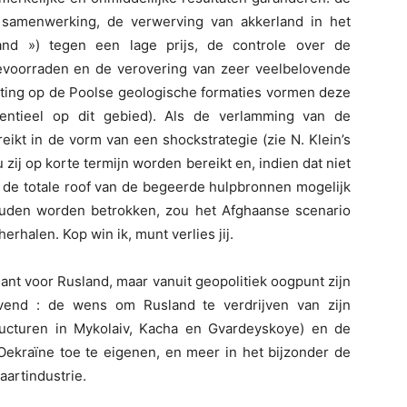
 samenwerking, de verwerving van akkerland in het
nd ») tegen een lage prijs, de controle over de
evoorraden en de verovering van zeer veelbelovende
uiting op de Poolse geologische formaties vormen deze
entieel op dit gebied). Als de verlamming van de
ikt in de vorm van een shockstrategie (zie N. Klein’s
 zij op korte termijn worden bereikt en, indien dat niet
 de totale roof van de begeerde hulpbronnen mogelijk
ouden worden betrokken, zou het Afghaanse scenario
erhalen. Kop win ik, munt verlies jij.
nant voor Rusland, maar vanuit geopolitiek oogpunt zijn
evend : de wens om Rusland te verdrijven van zijn
ructuren in Mykolaiv, Kacha en Gvardeyskoye) en de
ekraïne toe te eigenen, en meer in het bijzonder de
aartindustrie.