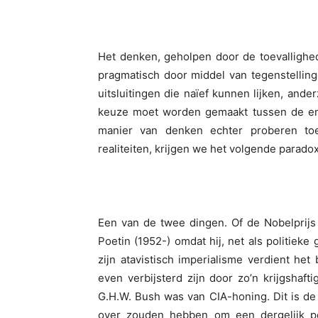
Het denken, geholpen door de toevallighed
pragmatisch door middel van tegenstellin
uitsluitingen die naïef kunnen lijken, ande
keuze moet worden gemaakt tussen de ene
manier van denken echter proberen to
realiteiten, krijgen we het volgende parado
Een van de twee dingen. Of de Nobelprij
Poetin (1952-) omdat hij, net als politiek
zijn atavistisch imperialisme verdient he
even verbijsterd zijn door zo’n krijgshaft
G.H.W. Bush was van CIA-honing. Dit is de 
over zouden hebben om een dergelijk p