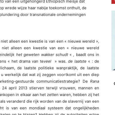
oto van een uitgehongerd Ethiopisch meisje dat
op wrede wijze haar nabije toekomst onthult, de
 plundering door transnationale ondernemingen
niet alleen een kwestie is van een « nieuwe wereld »,
 niet alleen een kwestie van een « nieuwe wereld
teindelijk het geweten wakker schudt
« , baadt ons in
lkens « het drama van te
veel
» was.
de laatste
« : de
 lichaam, de laatste politieke wanpraktijk, de laatste
u werkelijk dat wat zij zeggen voortkomt uit een diep
arketing-gestuurde communicatiestrategie? De
Rana
p 24 april 2013 stierven terwijl vrouwen, mannen en
kopen in elkaar aan het zetten waren, hebben zij het
als veranderd die rijk worden van de slavernij van een
cht is van een mondiaal systeem dat ongelijkheden
kelen op te blazen? Hebben zij de autoriteiten ertoe