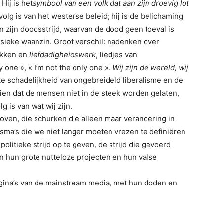
Hij is het
symbool van een volk dat aan zijn droevig lot
evolg is van het westerse beleid; hij is de belichaming
in zijn doodsstrijd, waarvan de dood geen toeval is
nsieke waanzin. Groot verschil: nadenken over
ekken en
liefdadigheidswerk
, liedjes van
y one », « I’m not the only one ».
Wij zijn de wereld, wij
eke schadelijkheid van ongebreideld liberalisme en de
ien dat de mensen niet in de steek worden gelaten,
g is van wat wij zijn.
oven, die schurken die alleen maar verandering in
lasma’s die we niet langer moeten vrezen te definiëren
politieke strijd op te geven, de strijd die gevoerd
egen hun grote nutteloze projecten en hun valse
gina’s van de mainstream media, met hun doden en