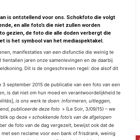
an is ontstellend voor ons. Schokfoto die volgt
nde, en alle foto’s die niet zullen worden
o gezien, de foto die alle doden verbergt die
t is het symbool van het mediaspektakel.
enen, manifestaties van een disfunctie die weinig te
l tientallen jaren onze samenlevingen en de daarbij
ldkoning. Dit is de ongeschreven regel: doe alsof dit
n 3 september 2015 de publicatie van een foto van een
gen, is dat niet om hun moed en verantwoordelijkheid te
lités],
is ons werk te doen: informeren, uitleggen,
htend, publiceerde deze foto
» (Le Soir, 3/09/15) – we
gblik op deze
« schokkende foto’s van de afgelopen
er de foto van de dag vergezelt, bewijst ook dat de
met een reclame voor een bank of frisdrank, weinig