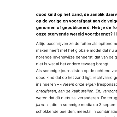
dood kind op het zand, de aanblik daarv
op de vorige en voorafgaat aan de volge
genomen of gepubliceerd. Heb je de fot
onze stervende wereld voortbrengt? He
Altijd beschrijven ze de feiten als epifenom
maken heeft met het globale model dat nu a
horende levenswijze beheerst: dat van de ge
niet is wat al het andere teweeg brengt.
Als sommige journalisten op de ochtend va
dood kind dat op het zand ligt, rechtvaardi
insinueren –
« Neem onze eigen
[responsabi
ontcijferen, aan de kaak stellen. En, vanoc
weten dat dit niets zal veranderen. De teru
jaren
« , die in sommige media op 3 septemb
schokkende beelden, meestal in combinatie 