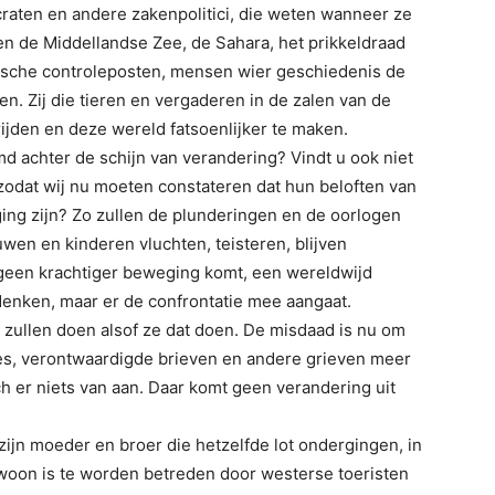
raten en andere zakenpolitici, die weten wanneer ze
n de Middellandse Zee, de Sahara, het prikkeldraad
lische controleposten, mensen wier geschiedenis de
en. Zij die tieren en vergaderen in de zalen van de
rijden en deze wereld fatsoenlijker te maken.
md achter de schijn van verandering? Vindt u ook niet
 zodat wij nu moeten constateren dat hun beloften van
ing zijn? Zo zullen de plunderingen en de oorlogen
wen en kinderen vluchten, teisteren, blijven
 geen krachtiger beweging komt, een wereldwijd
 denken, maar er de confrontatie mee aangaat.
 zullen doen alsof ze dat doen. De misdaad is nu om
ies, verontwaardigde brieven en andere grieven meer
zich er niets van aan. Daar komt geen verandering uit
 zijn moeder en broer die hetzelfde lot ondergingen, in
woon is te worden betreden door westerse toeristen