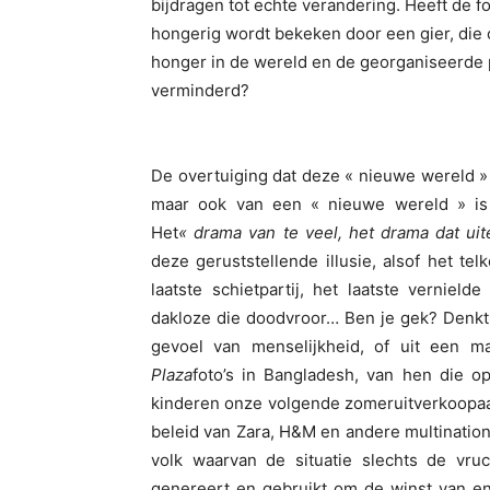
bijdragen tot echte verandering. Heeft de f
hongerig wordt bekeken door een gier, die 
honger in de wereld en de georganiseerde
verminderd?
De overtuiging dat deze « nieuwe wereld » 
maar ook van een « nieuwe wereld » is
Het
« drama van te veel, het drama dat ui
deze geruststellende illusie, alsof het te
laatste schietpartij, het laatste vernielde
dakloze die doodvroor… Ben je gek? Denkt 
gevoel van menselijkheid, of uit een m
Plaza
foto’s in Bangladesh, van hen die o
kinderen onze volgende zomeruitverkoopaan
beleid van Zara, H&M en andere multination
volk waarvan de situatie slechts de vru
genereert en gebruikt om de winst van en