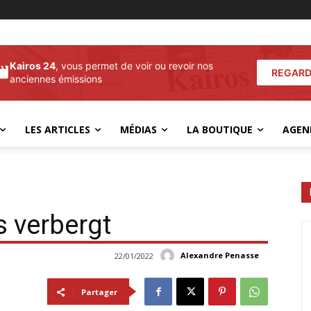
Kairos 24
, vous permet de voir ou revoir nos
REGARD
anciennes émissions
LES ARTICLES
MÉDIAS
LA BOUTIQUE
AGEN
s verbergt
Alexandre Penasse
22/01/2022
Partager