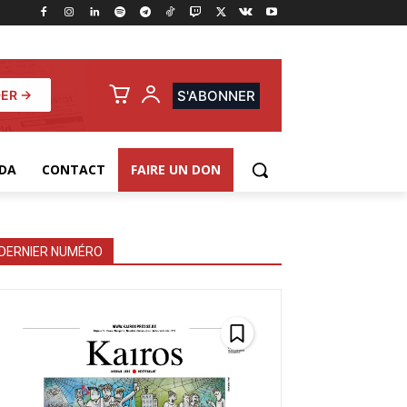
ER →
S'ABONNER
DA
CONTACT
FAIRE UN DON
DERNIER NUMÉRO