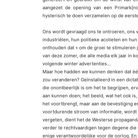
aangezet de opening van een Primark[no
hysterisch te doen verzamelen op de eerst
Ons wordt gevraagd ons te ontroeren, ons w
industriëlen, hun politieke acolieten en hu
onthouden dat « om de groei te stimuleren 
van deze zomer, die alle media elk jaar in k
volgende winter advertenties…
Maar hoe hadden we kunnen denken dat één 
zou veranderen? Geïnstalleerd in een dictat
die onontbeerlijk is om het te begrijpen, er
aan kunnen doen; het beeld, wat het ook is
het voortbrengt, maar aan de bevestiging e
voortdurende stroom van informatie, wordt h
vergeten, dient het de Westerse propaganda
verder te rechtvaardigen tegen degene die 
enige verantwoordelijke voor de oorlog. En