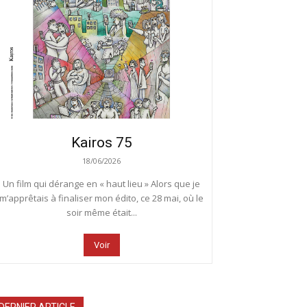
Kairos 75
18/06/2026
Un film qui dérange en « haut lieu » Alors que je
m’apprêtais à finaliser mon édito, ce 28 mai, où le
soir même était...
Voir