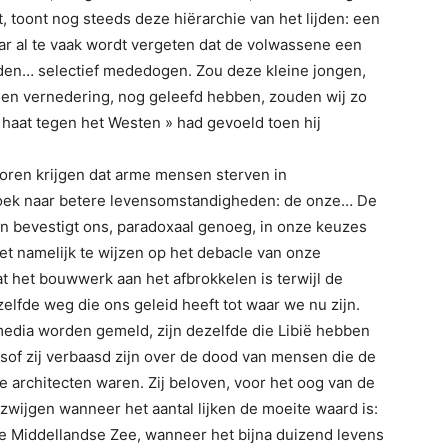
t, toont nog steeds deze hiërarchie van het lijden: een
ar al te vaak wordt vergeten dat de volwassene een
rden… selectief mededogen. Zou deze kleine jongen,
 en vernedering, nog geleefd hebben, zouden wij zo
 haat tegen het Westen » had gevoeld toen hij
horen krijgen dat arme mensen sterven in
zoek naar betere levensomstandigheden: de onze… De
ad en bevestigt ons, paradoxaal genoeg, in onze keuzes
eet namelijk te wijzen op het debacle van onze
t het bouwwerk aan het afbrokkelen is terwijl de
zelfde weg die ons geleid heeft tot waar we nu zijn.
dia worden gemeld, zijn dezelfde die Libië hebben
of zij verbaasd zijn over de dood van mensen die de
e architecten waren. Zij beloven, voor het oog van de
lzwijgen wanneer het aantal lijken de moeite waard is:
de Middellandse Zee, wanneer het bijna duizend levens