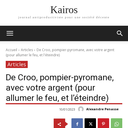
Kairos
journal antiproductiviste pour une société décente
Accueil
Articles
De Croo, pompier-pyromane, avec votre argent
(pour allumer le feu, et l'éteindre)
Articles
De Croo, pompier-pyromane,
avec votre argent (pour
allumer le feu, et l’éteindre)
Alexandre Penasse
10/01/2023