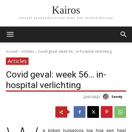
Kairos
journal antiproductiviste pour une société décente
Accueil
Articles
Covid geval: week 56... in-hospital verlichting
Articles
Covid geval: week 56… in-
hospital verlichting
Sandy
22/01/2022
e kijken hulpeloos toe hoe een heel