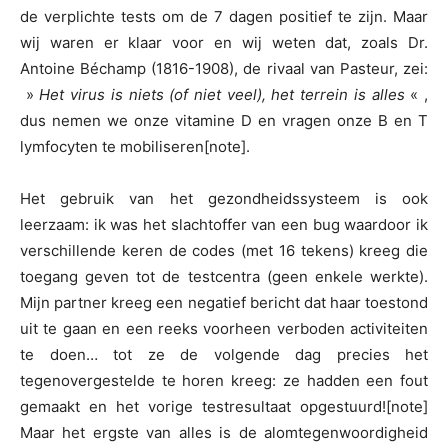
de verplichte tests om de 7 dagen positief te zijn. Maar
wij waren er klaar voor en wij weten dat, zoals Dr.
Antoine Béchamp (1816-1908), de rivaal van Pasteur, zei:
»
Het virus is niets (of niet veel), het terrein is alles
« ,
dus nemen we onze vitamine D en vragen onze B en T
lymfocyten te mobiliseren[note].
Het gebruik van het gezondheidssysteem is ook
leerzaam: ik was het slachtoffer van een bug waardoor ik
verschillende keren de codes (met 16 tekens) kreeg die
toegang geven tot de testcentra (geen enkele werkte).
Mijn partner kreeg een negatief bericht dat haar toestond
uit te gaan en een reeks voorheen verboden activiteiten
te doen… tot ze de volgende dag precies het
tegenovergestelde te horen kreeg: ze hadden een fout
gemaakt en het vorige testresultaat opgestuurd![note]
Maar het ergste van alles is de alomtegenwoordigheid