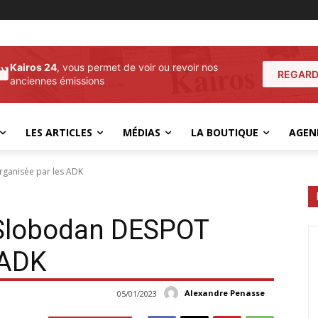
Kairos 24
, vous permet de voir ou revoir nos
REGARD
anciennes émissions
LES ARTICLES
MÉDIAS
LA BOUTIQUE
AGEN
ganisée par les ADK
Slobodan DESPOT
 ADK
Alexandre Penasse
05/01/2023