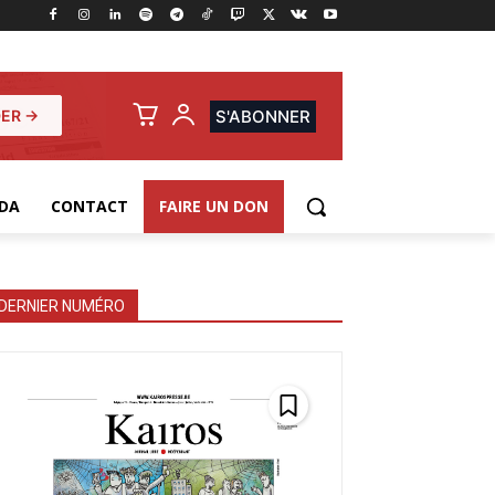
ER →
S'ABONNER
DA
CONTACT
FAIRE UN DON
DERNIER NUMÉRO