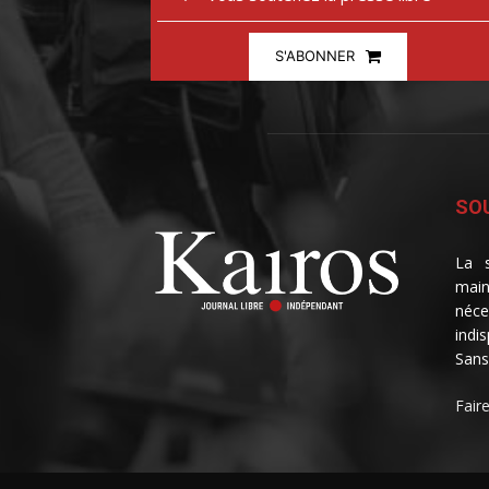
S'ABONNER
SOU
La s
main
néce
indi
Sans
Fair