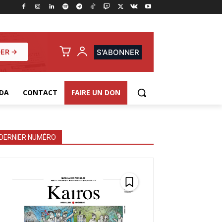
ER →
S'ABONNER
DA
CONTACT
FAIRE UN DON
DERNIER NUMÉRO