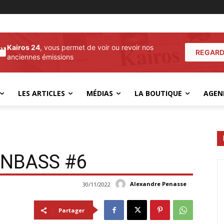
Kairos 24
, vous permet de voir ou revoir nos
REGARD
anciennes émissions
LES ARTICLES
MÉDIAS
LA BOUTIQUE
AGEN
ONBASS #6
Alexandre Penasse
30/11/2022
Partager