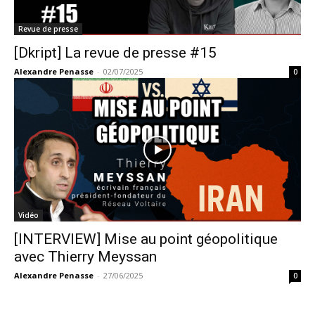
Revue de presse
[Dkript] La revue de presse #15
Alexandre Penasse
-
02/07/2025
0
Vidéo
[INTERVIEW] Mise au point géopolitique
avec Thierry Meyssan
Alexandre Penasse
-
27/06/2025
0