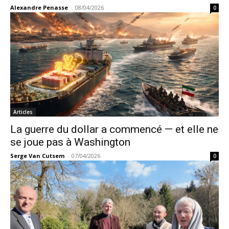
Alexandre Penasse
-
08/04/2026
0
Articles
La guerre du dollar a commencé — et elle ne
se joue pas à Washington
Serge Van Cutsem
-
07/04/2026
0