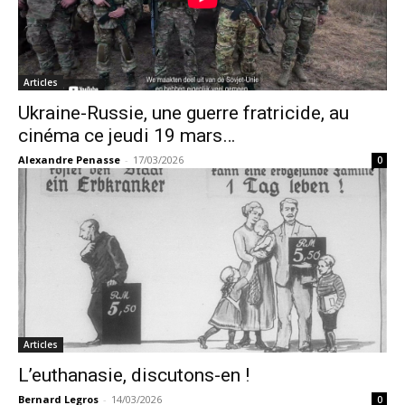
Articles
Ukraine-Russie, une guerre fratricide, au
cinéma ce jeudi 19 mars…
Alexandre Penasse
-
17/03/2026
0
Articles
L’euthanasie, discutons-en !
Bernard Legros
-
14/03/2026
0