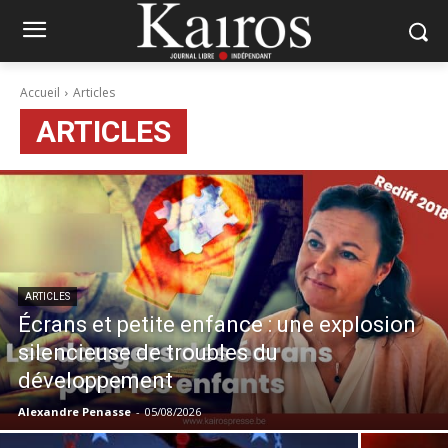
Accueil
Articles
ARTICLES
ARTICLES
Écrans et petite enfance : une explosion
silencieuse de troubles du
développement
Alexandre Penasse
-
05/08/2026