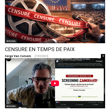
Articles
CENSURE EN TEMPS DE PAIX
Serge Van Cutsem
-
21/03/2026
0
Articles