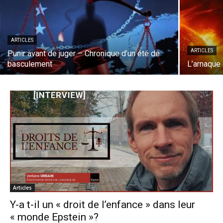
ARTICLES
ARTICLES
Punir avant de juger – Chronique d’un été de
basculement
L’arnaque 
Articles
Y-a t-il un « droit de l’enfance » dans leur
« monde Epstein »?