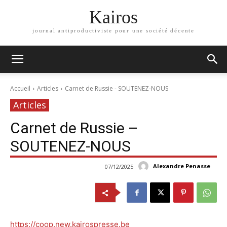
Kairos
journal antiproductiviste pour une société décente
Accueil
Articles
Carnet de Russie - SOUTENEZ-NOUS
Articles
Carnet de Russie –
SOUTENEZ-NOUS
Alexandre Penasse
07/12/2025
https://coop.new.kairospresse.be