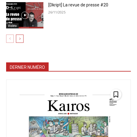
[Dkript] La revue de presse #20
26/11/2025
Vidéo
DERNIER NUMÉRO