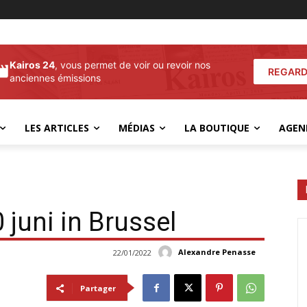
Kairos 24
, vous permet de voir ou revoir nos
REGARD
anciennes émissions
LES ARTICLES
MÉDIAS
LA BOUTIQUE
AGEN
juni in Brussel
Alexandre Penasse
22/01/2022
Partager