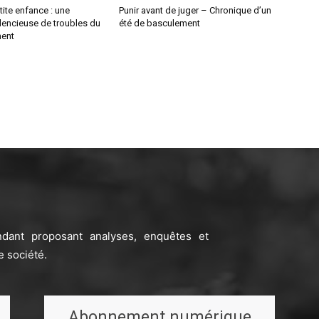
tite enfance : une
Punir avant de juger – Chronique d’un
lencieuse de troubles du
été de basculement
ent
ndant proposant analyses, enquêtes et
e société.
Abonnement numérique