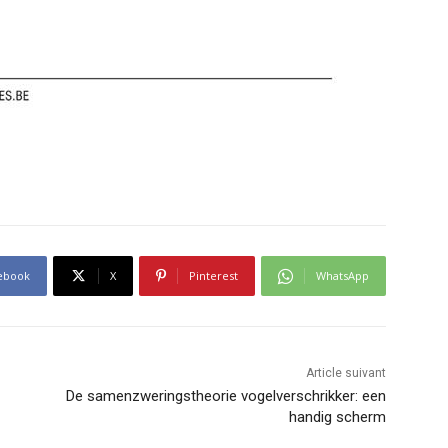
ebook
X
Pinterest
WhatsApp
Article suivant
De samenzweringstheorie vogelverschrikker: een
handig scherm