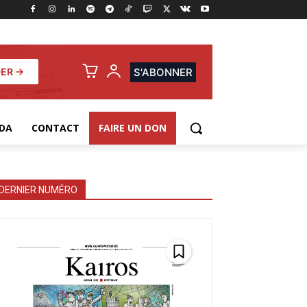
ER →
S'ABONNER
DA
CONTACT
FAIRE UN DON
DERNIER NUMÉRO