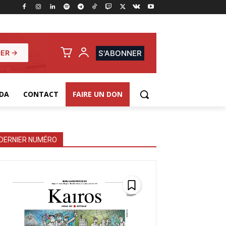
ER →
S'ABONNER
DA
CONTACT
FAIRE UN DON
DERNIER NUMÉRO