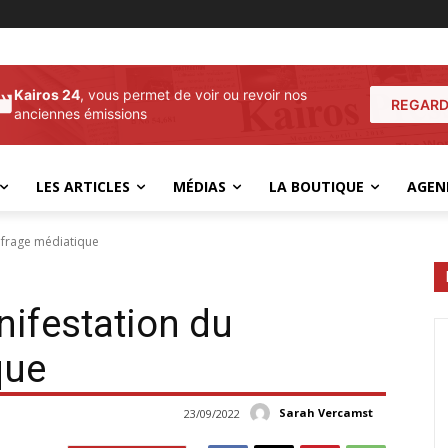
Kairos 24
, vous permet de voir ou revoir nos
REGARD
anciennes émissions
LES ARTICLES
MÉDIAS
LA BOUTIQUE
AGEN
ufrage médiatique
nifestation du
que
Sarah Vercamst
23/09/2022