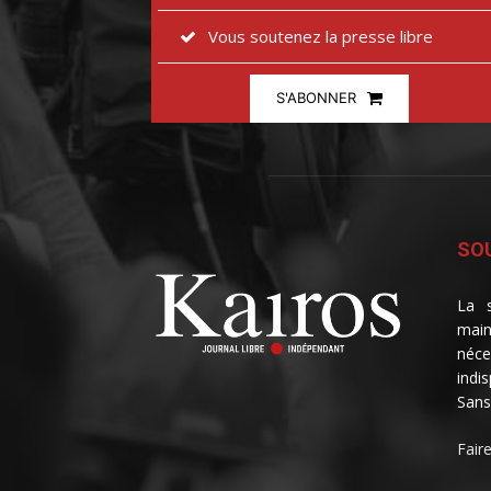
Vous soutenez la presse libre
S'ABONNER
SOU
La s
main
néce
indi
Sans
Fair